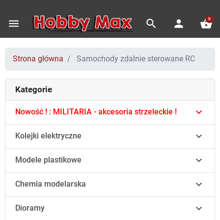
0
menu
search
person
shopping_basket
Strona główna
Samochody zdalnie sterowane RC
Kategorie

Nowość ! : MILITARIA - akcesoria strzeleckie !

Kolejki elektryczne

Modele plastikowe

Chemia modelarska

Dioramy