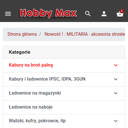
0
menu
search
person
shopping_basket
Strona główna
Nowość ! : MILITARIA - akcesoria strzeleck
Kategorie

Kabury na broń palną

Kabury i ładownice IPSC, IDPA, 3GUN

Ładownice na magazynki
Ładownice na naboje

Walizki, kufry, pokrowce, itp