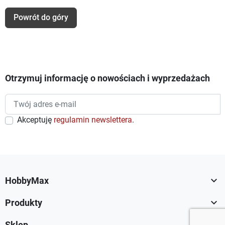
Powrót do góry
Otrzymuj informację o nowościach i wyprzedażach
Akceptuję
regulamin newslettera
.

HobbyMax

Produkty
Sklep