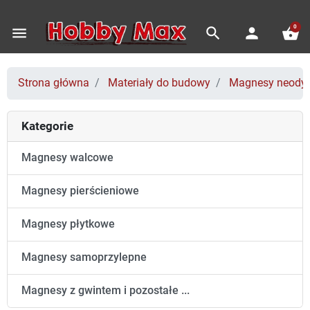
0
menu
search
person
shopping_basket
Strona główna
Materiały do budowy
Magnesy neod
Kategorie
Magnesy walcowe
Magnesy pierścieniowe
Magnesy płytkowe
Magnesy samoprzylepne
Magnesy z gwintem i pozostałe ...