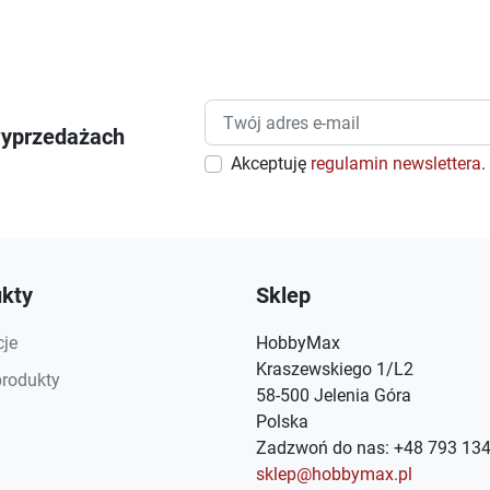
wyprzedażach
Akceptuję
regulamin newslettera
.
kty
Sklep
je
HobbyMax
Kraszewskiego 1/L2
rodukty
58-500 Jelenia Góra
Polska
Zadzwoń do nas:
+48 793 134
sklep@hobbymax.pl