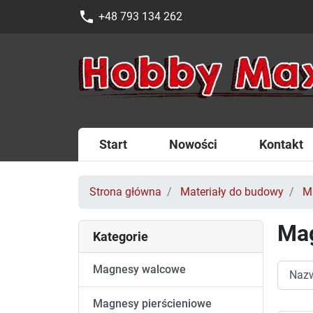
phone
+48 793 134 262
Start
Nowości
Kontakt
Strona główna
Materiały do budowy
M
Mag
Kategorie
Magnesy walcowe
Magnesy pierścieniowe