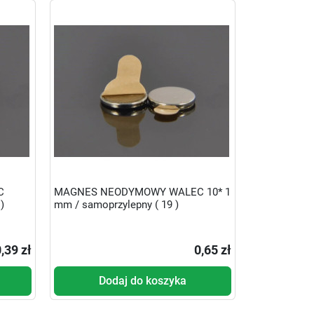
C
MAGNES NEODYMOWY WALEC 10* 1
)
mm / samoprzylepny ( 19 )
,39 zł
0,65 zł
Dodaj do koszyka