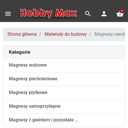
0
menu
search
person
shopping_basket
Strona główna
Materiały do budowy
Magnesy neod
Kategorie
Magnesy walcowe
Magnesy pierścieniowe
Magnesy płytkowe
Magnesy samoprzylepne
Magnesy z gwintem i pozostałe ...