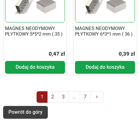
MAGNES NEODYMOWY
MAGNES NEODYMOWY
PŁYTKOWY 5*5*2 mm ( 35 )
PŁYTKOWY 6*3*1 mm ( 36 )
0,47 zł
0,39 zł
Dodaj do koszyka
Dodaj do koszyka
Następny
1
2
3
…
7
keyboard_arrow_right
Powrót do góry