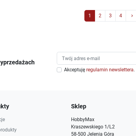
1
2
3
4
keyboard_arrow_right
wyprzedażach
Akceptuję
regulamin newslettera
.
kty
Sklep
je
HobbyMax
Kraszewskiego 1/L2
rodukty
58-500 Jelenia Góra