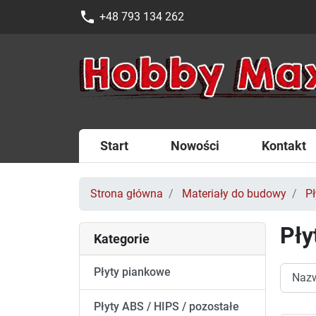
phone
+48 793 134 262
Start
Nowości
Kontakt
Strona główna
Materiały do budowy
Pł
Pły
Kategorie
Płyty piankowe
Płyty ABS / HIPS / pozostałe