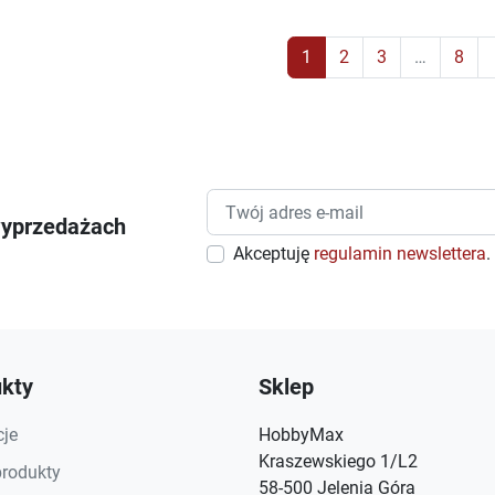
1
2
3
…
8
keyb
wyprzedażach
Akceptuję
regulamin newslettera
.
kty
Sklep
je
HobbyMax
Kraszewskiego 1/L2
rodukty
58-500 Jelenia Góra