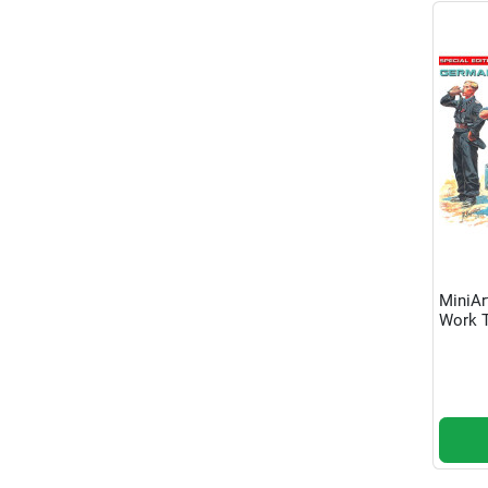
MiniAr
Work T