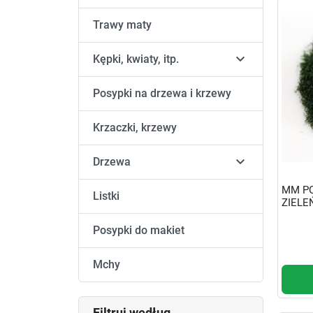
Trawy maty

Kępki, kwiaty, itp.
Posypki na drzewa i krzewy
Krzaczki, krzewy

Drzewa
MM PO
Listki
ZIELEŃ
Posypki do makiet
Mchy
Filtruj według