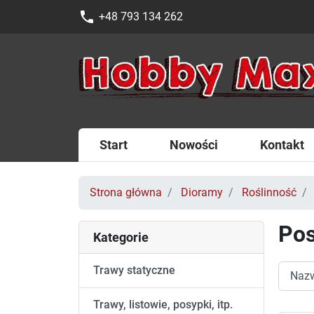
phone
+48 793 134 262
Start
Nowości
Kontakt
Strona główna
Dioramy
Roślinność
Pos
Kategorie
Trawy statyczne
Trawy, listowie, posypki, itp.