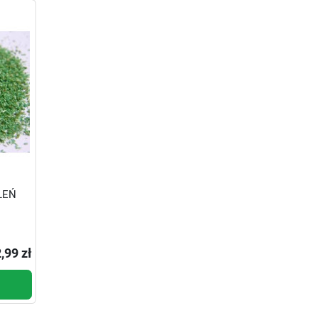
LEŃ
,99 zł