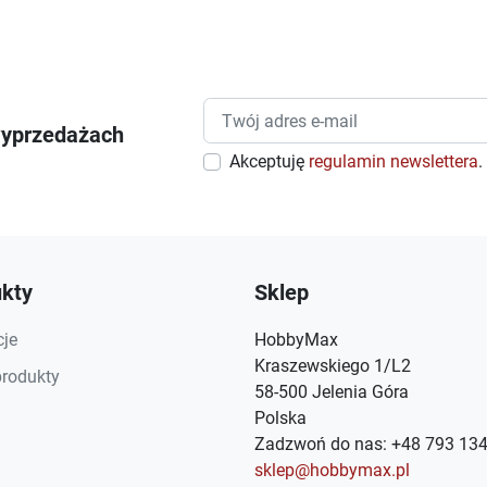
wyprzedażach
Akceptuję
regulamin newslettera
.
kty
Sklep
je
HobbyMax
Kraszewskiego 1/L2
rodukty
58-500 Jelenia Góra
Polska
Zadzwoń do nas:
+48 793 134
sklep@hobbymax.pl