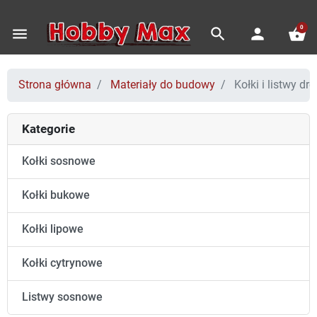
0
menu
search
person
shopping_basket
Strona główna
Materiały do budowy
Kołki i listwy dr
Kategorie
Kołki sosnowe
Kołki bukowe
Kołki lipowe
Kołki cytrynowe
Listwy sosnowe