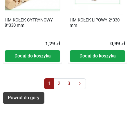
HM KOŁEK CYTRYNOWY
HM KOŁEK LIPOWY 2*330
8*330 mm
mm
1,29 zł
0,99 zł
Dodaj do koszyka
Dodaj do koszyka
Następny
1
2
3
keyboard_arrow_right
Powrót do góry