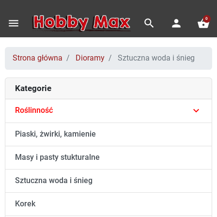
0
menu
search
person
shopping_basket
Strona główna
Dioramy
Sztuczna woda i śnieg
Kategorie

Roślinność
Piaski, żwirki, kamienie
Masy i pasty stukturalne
Sztuczna woda i śnieg
Korek