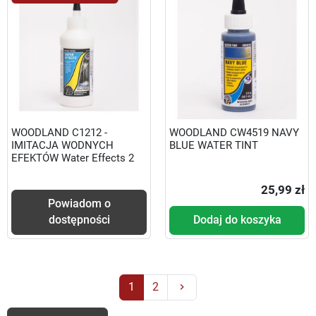
WOODLAND C1212 -
WOODLAND CW4519 NAVY
IMITACJA WODNYCH
BLUE WATER TINT
EFEKTÓW Water Effects 2
25,99 zł
Powiadom o
dostępności
Dodaj do koszyka
Następny
1
2
keyboard_arrow_right