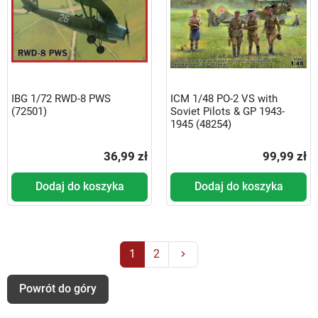
IBG 1/72 RWD-8 PWS
ICM 1/48 PO-2 VS with
(72501)
Soviet Pilots & GP 1943-
1945 (48254)
36,99 zł
99,99 zł
Dodaj do koszyka
Dodaj do koszyka
Następny
1
2
keyboard_arrow_right
Powrót do góry