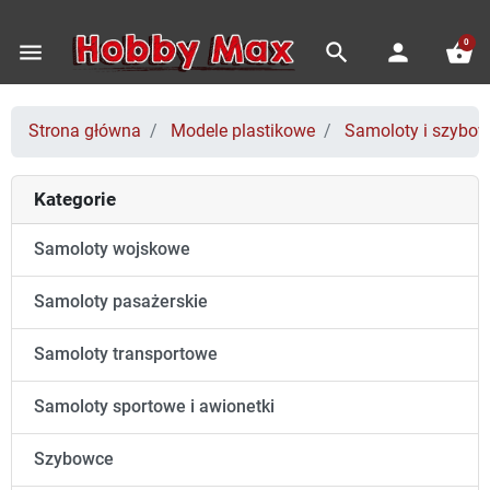
0
menu
search
person
shopping_basket
Strona główna
Modele plastikowe
Samoloty i szybo
Kategorie
Samoloty wojskowe
Samoloty pasażerskie
Samoloty transportowe
Samoloty sportowe i awionetki
Szybowce