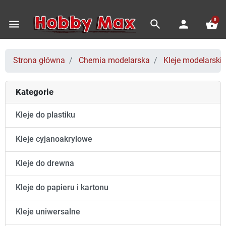
0
menu
search
person
shopping_basket
Strona główna
Chemia modelarska
Kleje modelarskie
Kategorie
Kleje do plastiku
Kleje cyjanoakrylowe
Kleje do drewna
Kleje do papieru i kartonu
Kleje uniwersalne