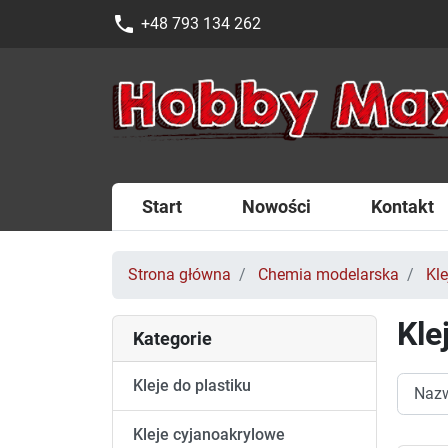
phone
+48 793 134 262
Start
Nowości
Kontakt
Strona główna
Chemia modelarska
Kle
Kle
Kategorie
Kleje do plastiku
Kleje cyjanoakrylowe