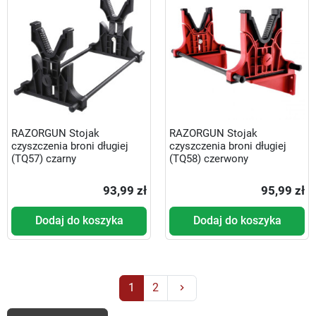
RAZORGUN Stojak
RAZORGUN Stojak
czyszczenia broni długiej
czyszczenia broni długiej
(TQ57) czarny
(TQ58) czerwony
93,99 zł
95,99 zł
Dodaj do koszyka
Dodaj do koszyka
Następny
1
2
keyboard_arrow_right