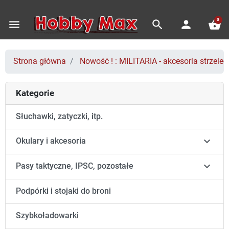
0
menu
search
person
shopping_basket
Strona główna
Nowość ! : MILITARIA - akcesoria strzeleck
Kategorie
Słuchawki, zatyczki, itp.

Okulary i akcesoria

Pasy taktyczne, IPSC, pozostałe
Podpórki i stojaki do broni
Szybkoładowarki