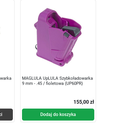
warka
MAGLULA UpLULA Szybkoładowarka
9 mm - .45 / fioletowa (UP60PR)
155,00 zł
ci
Dodaj do koszyka