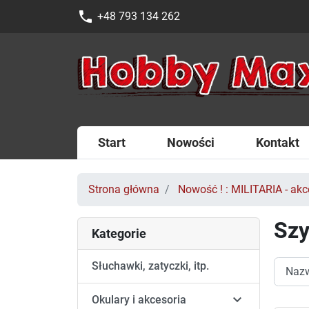
phone
+48 793 134 262
Start
Nowości
Kontakt
Strona główna
Nowość ! : MILITARIA - akce
Szy
Kategorie
Słuchawki, zatyczki, itp.

Okulary i akcesoria