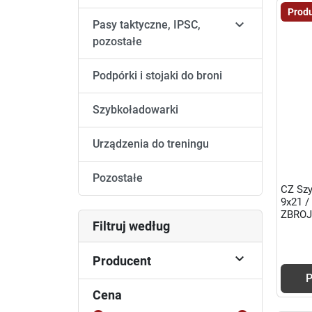
Produ

Pasy taktyczne, IPSC,
pozostałe
Podpórki i stojaki do broni
Szybkoładowarki
Urządzenia do treningu
Pozostałe
CZ Szy
9x21 
ZBRO
Filtruj według

Producent
P
Cena