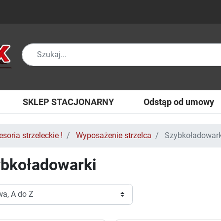
SKLEP STACJONARNY
Odstąp od umowy
soria strzeleckie !
Wyposażenie strzelca
Szybkoładowark
bkoładowarki