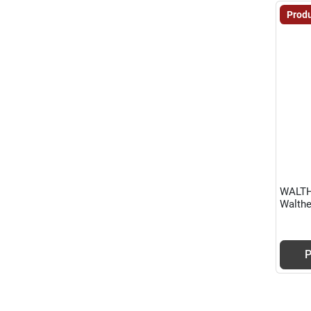
Produ
WALTH
Walthe
P