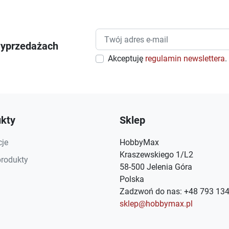
wyprzedażach
Akceptuję
regulamin newslettera
.
kty
Sklep
je
HobbyMax
Kraszewskiego 1/L2
rodukty
58-500 Jelenia Góra
Polska
Zadzwoń do nas:
+48 793 134
sklep@hobbymax.pl