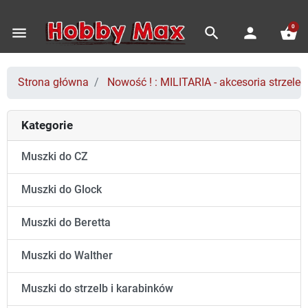
0
menu
search
person
shopping_basket
Strona główna
Nowość ! : MILITARIA - akcesoria strzeleck
Kategorie
Muszki do CZ
Muszki do Glock
Muszki do Beretta
Muszki do Walther
Muszki do strzelb i karabinków