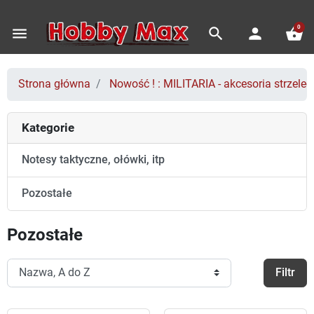
0
menu
search
person
shopping_basket
Strona główna
Nowość ! : MILITARIA - akcesoria strzeleck
Kategorie
Notesy taktyczne, ołówki, itp
Pozostałe
Pozostałe
Filtr