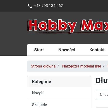
phone
+48 793 134 262
Start
Nowości
Kontakt
Strona główna
Narzędzia modelarskie
Dłu
Kategorie
Nożyki
Skalpele