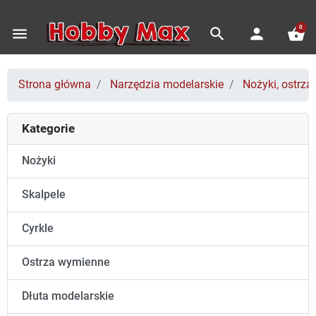
0
menu
search
person
shopping_basket
Strona główna
Narzędzia modelarskie
Nożyki, ostrza,
Kategorie
Nożyki
Skalpele
Cyrkle
Ostrza wymienne
Dłuta modelarskie