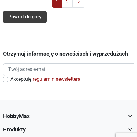
Następny
1
2
keyboard_arrow_right
Powrót do góry
Otrzymuj informację o nowościach i wyprzedażach
Akceptuję
regulamin newslettera
.

HobbyMax

Produkty