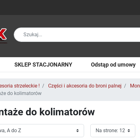
SKLEP STACJONARNY
Odstąp od umowy
soria strzeleckie !
Części i akcesoria do broni palnej
Mont
że do kolimatorów
taże do kolimatorów