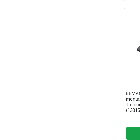
EEMAN
monta
Triji
(13015