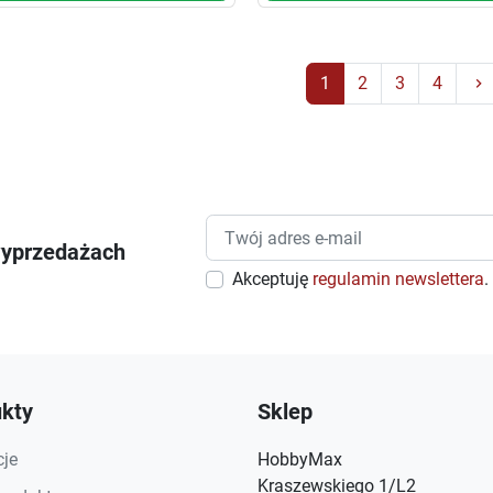
1
2
3
4
keyboard_arrow_right
wyprzedażach
Akceptuję
regulamin newslettera
.
kty
Sklep
je
HobbyMax
Kraszewskiego 1/L2