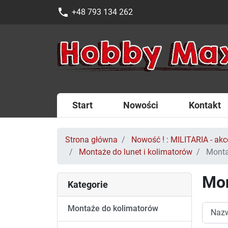
phone
+48 793 134 262
Start
Nowości
Kontakt
Strona główna
Nowość ! : MILITARIA - akce
Montaże do lunet i kolimatorów
Monta
Mon
Kategorie
Montaże do kolimatorów