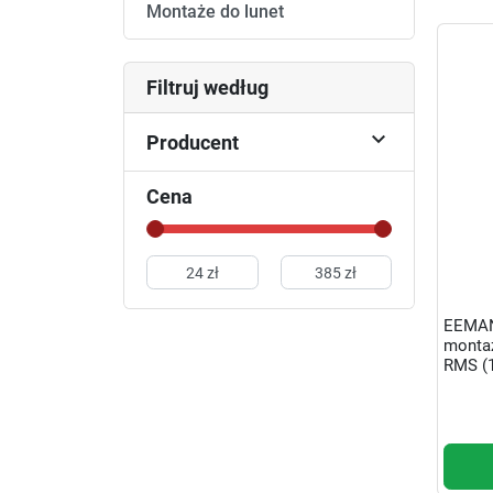
Montaże do lunet
Filtruj według

Producent
Cena
EEMAN
montaż
RMS (