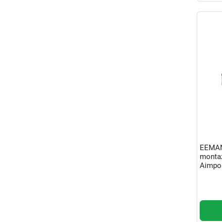
EEMAN
monta
Aimpoi