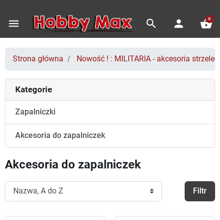
0
menu
search
person
shopping_basket
Strona główna
Nowość ! : MILITARIA - akcesoria strzeleck
Kategorie
Zapalniczki
Akcesoria do zapalniczek
Akcesoria do zapalniczek
Filtr