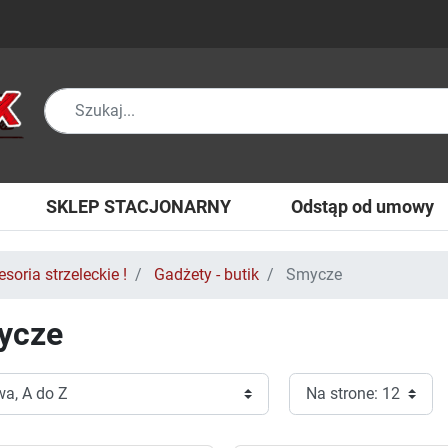
SKLEP STACJONARNY
Odstąp od umowy
soria strzeleckie !
Gadżety - butik
Smycze
ycze