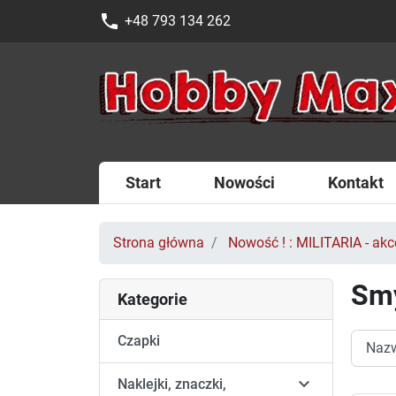
phone
+48 793 134 262
Start
Nowości
Kontakt
Strona główna
Nowość ! : MILITARIA - akce
Sm
Kategorie
Czapki

Naklejki, znaczki,