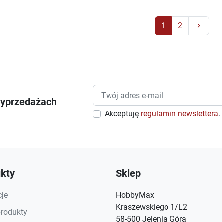
Nast
1
2
keyboard_arrow_right
wyprzedażach
Akceptuję
regulamin newslettera
.
kty
Sklep
je
HobbyMax
Kraszewskiego 1/L2
rodukty
58-500 Jelenia Góra