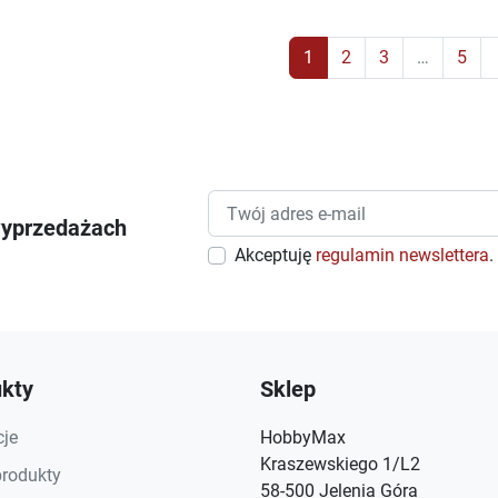
1
2
3
…
5
keyb
wyprzedażach
Akceptuję
regulamin newslettera
.
kty
Sklep
je
HobbyMax
Kraszewskiego 1/L2
rodukty
58-500 Jelenia Góra