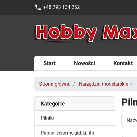
phone
+48 793 134 262
Start
Nowości
Kontakt
Strona główna
Narzędzia modelarskie
Pil
Kategorie
Pilniki
Papier ścierny, gąbki, itp.