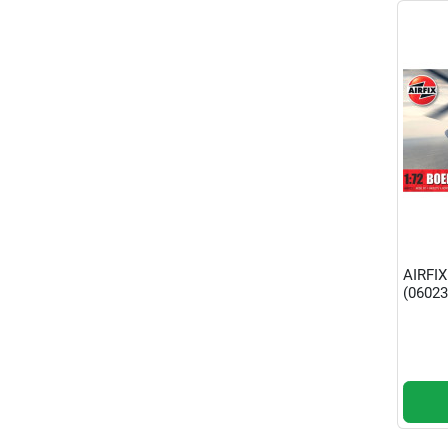
AIRFI
(06023