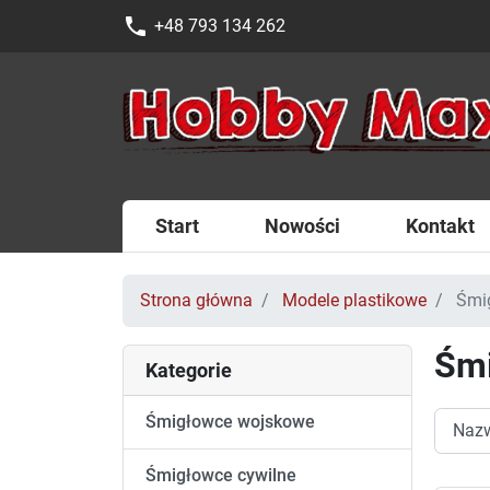
phone
+48 793 134 262
Start
Nowości
Kontakt
Strona główna
Modele plastikowe
Śmi
Śm
Kategorie
Śmigłowce wojskowe
Śmigłowce cywilne