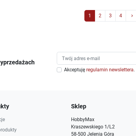
1
2
3
4
keyboard_arrow_right
wyprzedażach
Akceptuję
regulamin newslettera
.
kty
Sklep
je
HobbyMax
Kraszewskiego 1/L2
rodukty
58-500 Jelenia Góra