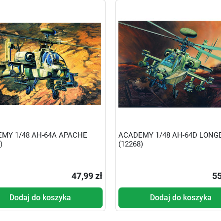
MY 1/48 AH-64A APACHE
ACADEMY 1/48 AH-64D LON
)
(12268)
47,99 zł
55
Dodaj do koszyka
Dodaj do koszyka