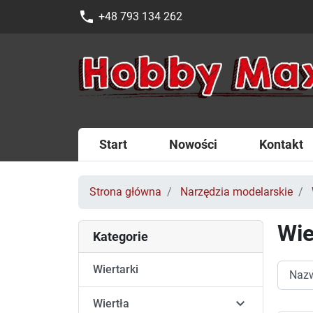
phone
+48 793 134 262
Start
Nowości
Kontakt
Strona główna
Narzędzia modelarskie
Wie
Kategorie
Wiertarki

Wiertła