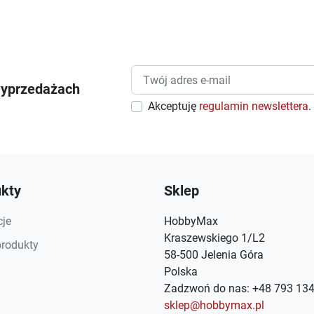
wyprzedażach
Akceptuję
regulamin newslettera
.
kty
Sklep
je
HobbyMax
Kraszewskiego 1/L2
rodukty
58-500 Jelenia Góra
Polska
Zadzwoń do nas:
+48 793 134
sklep@hobbymax.pl