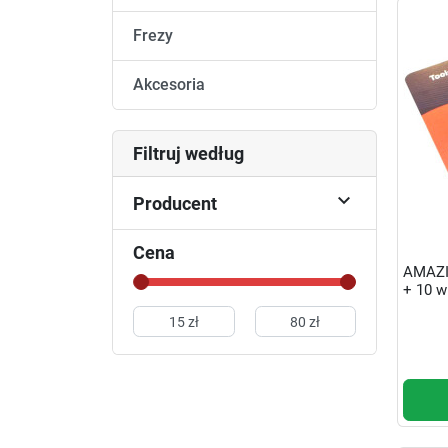
Frezy
Akcesoria
Filtruj według

Producent
Cena
AMAZIN
+ 10 w