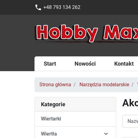
phone
+48 793 134 262
Start
Nowości
Kontakt
Strona główna
Narzędzia modelarskie
Akc
Kategorie
Wiertarki

Wiertła