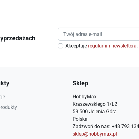
wyprzedażach
Akceptuję
regulamin newslettera
.
kty
Sklep
je
HobbyMax
Kraszewskiego 1/L2
rodukty
58-500 Jelenia Góra
Polska
Zadzwoń do nas:
+48 793 134
sklep@hobbymax.pl