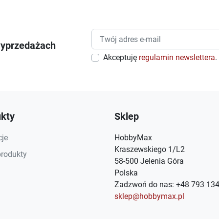
wyprzedażach
Akceptuję
regulamin newslettera
.
kty
Sklep
je
HobbyMax
Kraszewskiego 1/L2
rodukty
58-500 Jelenia Góra
Polska
Zadzwoń do nas:
+48 793 134
sklep@hobbymax.pl