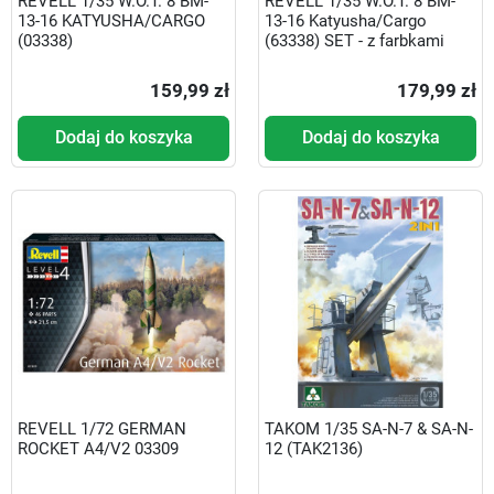
REVELL 1/35 W.O.T. 8 BM-
REVELL 1/35 W.O.T. 8 BM-
13-16 KATYUSHA/CARGO
13-16 Katyusha/Cargo
(03338)
(63338) SET - z farbkami
159,99 zł
179,99 zł
Dodaj do koszyka
Dodaj do koszyka
REVELL 1/72 GERMAN
TAKOM 1/35 SA-N-7 & SA-N-
ROCKET A4/V2 03309
12 (TAK2136)