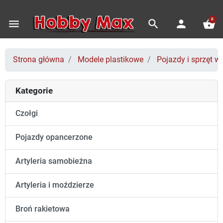
0
menu
search
person
shopping_basket
Strona główna
Modele plastikowe
Pojazdy i sprzęt 
Kategorie
Czołgi
Pojazdy opancerzone
Artyleria samobieżna
Artyleria i moździerze
Broń rakietowa