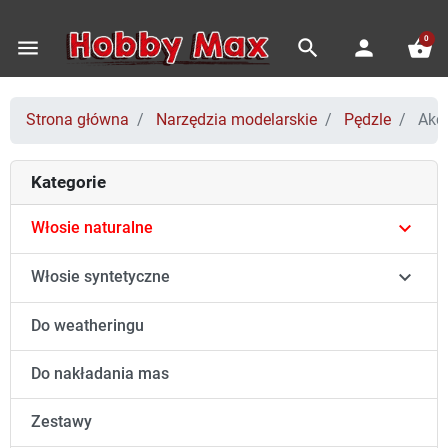
0
menu
search
person
shopping_basket
Strona główna
Narzędzia modelarskie
Pędzle
Akce
Kategorie

Włosie naturalne

Włosie syntetyczne
Do weatheringu
Do nakładania mas
Zestawy