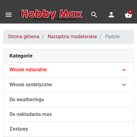
0
menu
search
person
shopping_basket
Strona główna
Narzędzia modelarskie
Pędzle
Kategorie

Włosie naturalne

Włosie syntetyczne
Do weatheringu
Do nakładania mas
Zestawy