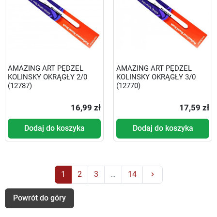
AMAZING ART PĘDZEL
AMAZING ART PĘDZEL
KOLINSKY OKRĄGŁY 2/0
KOLINSKY OKRĄGŁY 3/0
(12787)
(12770)
16,99 zł
17,59 zł
Dodaj do koszyka
Dodaj do koszyka
Następny
1
2
3
…
14
keyboard_arrow_right
Powrót do góry