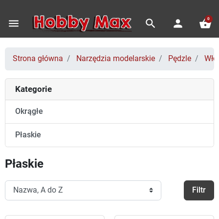
0
menu
search
person
shopping_basket
Strona główna
Narzędzia modelarskie
Pędzle
Włos
Kategorie
Okrągłe
Płaskie
Płaskie
Filtr