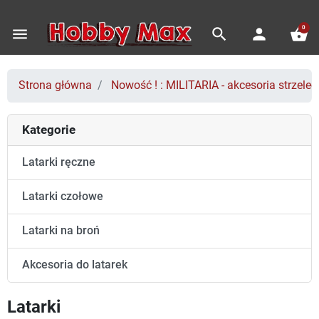
0
menu
search
person
shopping_basket
Strona główna
Nowość ! : MILITARIA - akcesoria strzeleck
Kategorie
Latarki ręczne
Latarki czołowe
Latarki na broń
Akcesoria do latarek
Latarki