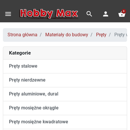
0
menu
search
person
shopping_basket
Strona główna
Materiały do budowy
Pręty
Pręty w
Kategorie
Pręty stalowe
Pręty nierdzewne
Pręty aluminiowe, dural
Pręty mosiężne okrągłe
Pręty mosiężne kwadratowe