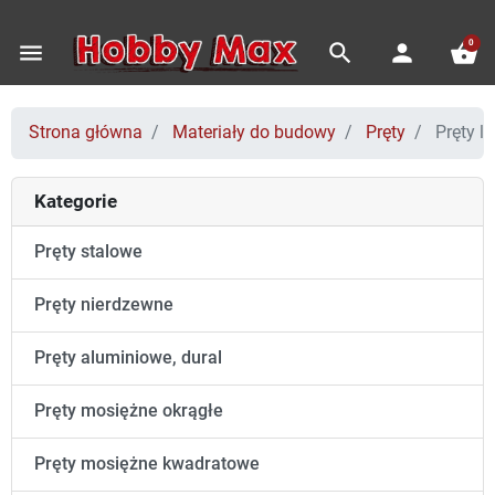
0
menu
search
person
shopping_basket
Strona główna
Materiały do budowy
Pręty
Pręty l
Kategorie
Pręty stalowe
Pręty nierdzewne
Pręty aluminiowe, dural
Pręty mosiężne okrągłe
Pręty mosiężne kwadratowe