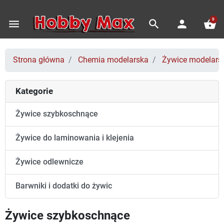
0
menu
search
person
shopping_basket
Strona główna
Chemia modelarska
Żywice modelars
Kategorie
Żywice szybkoschnące
Żywice do laminowania i klejenia
Żywice odlewnicze
Barwniki i dodatki do żywic
Żywice szybkoschnące