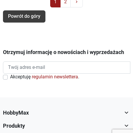
Następny
1
2
keyboard_arrow_right
Powrót do góry
Otrzymuj informację o nowościach i wyprzedażach
Akceptuję
regulamin newslettera
.

HobbyMax

Produkty