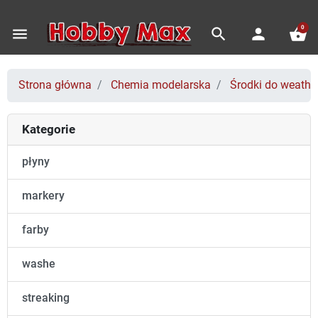
0
menu
search
person
shopping_basket
Strona główna
Chemia modelarska
Środki do weathe
Kategorie
płyny
markery
farby
washe
streaking