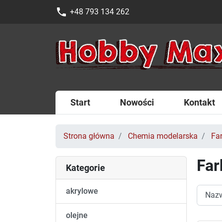
phone
+48 793 134 262
Start
Nowości
Kontakt
Strona główna
Chemia modelarska
Fa
Far
Kategorie
akrylowe
olejne