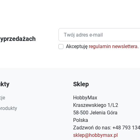
wyprzedażach
Akceptuję
regulamin newslettera
.
kty
Sklep
je
HobbyMax
Kraszewskiego 1/L2
rodukty
58-500 Jelenia Góra
Polska
Zadzwoń do nas:
+48 793 134
sklep@hobbymax.pl