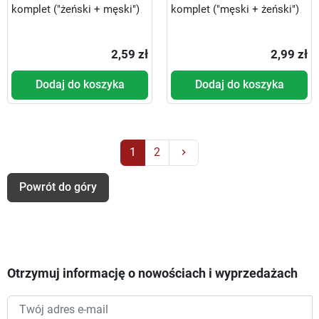
komplet ("żeński + męski")
komplet ("męski + żeński")
2,59 zł
2,99 zł
Dodaj do koszyka
Dodaj do koszyka
Następny
1
2
keyboard_arrow_right
Powrót do góry
Otrzymuj informację o nowościach i wyprzedażach