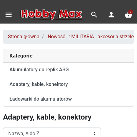
0
menu
search
person
shopping_basket
Strona główna
Nowość ! : MILITARIA - akcesoria strzeleck
Kategorie
Akumulatory do replik ASG
Adaptery, kable, konektory
Ładowarki do akumulatorów
Adaptery, kable, konektory