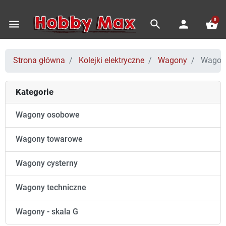
0
menu
search
person
shopping_basket
Strona główna
Kolejki elektryczne
Wagony
Wagony
Kategorie
Wagony osobowe
Wagony towarowe
Wagony cysterny
Wagony techniczne
Wagony - skala G