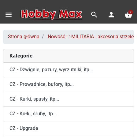
0
menu
search
person
shopping_basket
Strona główna
Nowość ! : MILITARIA - akcesoria strzeleck
Kategorie
CZ - Dżwignie, pazury, wyrzutniki, itp...
CZ - Prowadnice, bufory, itp...
CZ - Kurki, spusty, itp...
CZ - Kołki, śruby, itp...
CZ - Upgrade