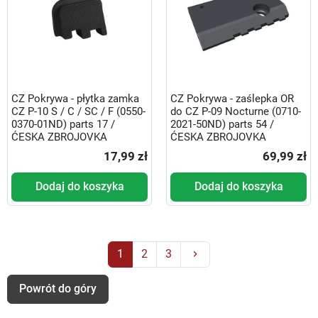
CZ Pokrywa - płytka zamka
CZ Pokrywa - zaślepka OR
CZ P-10 S / C / SC / F (0550-
do CZ P-09 Nocturne (0710-
0370-01ND) parts 17 /
2021-50ND) parts 54 /
ĆESKA ZBROJOVKA
ĆESKA ZBROJOVKA
17,99 zł
69,99 zł
Dodaj do koszyka
Dodaj do koszyka
Następny
1
2
3
keyboard_arrow_right
Powrót do góry