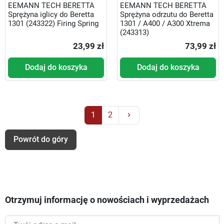
EEMANN TECH BERETTA
EEMANN TECH BERETTA
Sprężyna iglicy do Beretta
Sprężyna odrzutu do Beretta
1301 (243322) Firing Spring
1301 / A400 / A300 Xtrema
(243313)
23,99 zł
73,99 zł
Dodaj do koszyka
Dodaj do koszyka
Następny
1
2
keyboard_arrow_right
Powrót do góry
Otrzymuj informację o nowościach i wyprzedażach