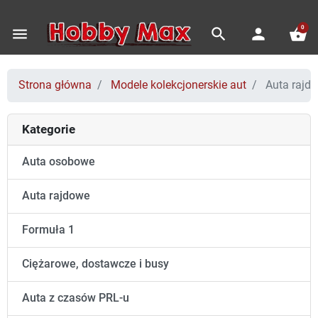
0
menu
search
person
shopping_basket
Strona główna
Modele kolekcjonerskie aut
Auta rajd
Kategorie
Auta osobowe
Auta rajdowe
Formuła 1
Ciężarowe, dostawcze i busy
Auta z czasów PRL-u