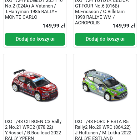
IXO 1/24 PEUGEOT 205 T16
IXO 1/24 TOYOTA CELICA
No.2 (024A) A.Vatanen /
GT-FOUR No.6 (016B)
T.Harryman 1985 RALLYE
M.Ericsson / C.Billstam
MONTE CARLO
1990 RALLYE WM /
ACROPOLIS
149,99 zł
149,99 zł
Dodaj do koszyka
Dodaj do koszyka
IXO 1/43 CITROEN C3 Rally
IXO 1/43 FORD FIESTA R5
2 No.21 WRC2 (878.22)
Rally2 No.29 WRC (864.22)
Y.Rossel / B.Boulloud 2022
J.Huttunen / M.Lukka 2022
RALLY YPERN
RALLYE ESTLAND