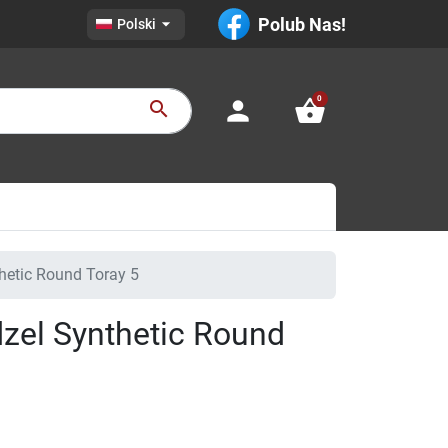

Polub Nas!
Polski
0
person
shopping_basket
search
etic Round Toray 5
el Synthetic Round