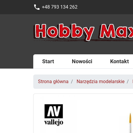
phone
+48 793 134 262
Start
Nowości
Kontakt
Strona główna
Narzędzia modelarskie