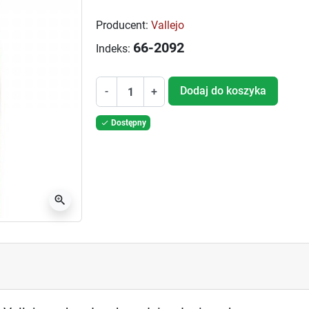
Producent:
Vallejo
66-2092
Indeks:
Dodaj do koszyka
-
+
Dostępny

zoom_in