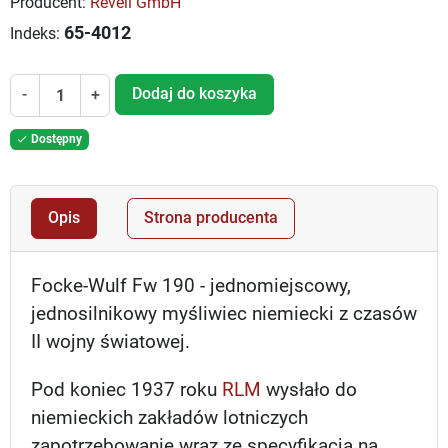
Producent:
Revell GmbH
65-4012
Indeks:
Dodaj do koszyka
-
+
Dostępny

Opis
Strona producenta
Focke-Wulf Fw 190 - jednomiejscowy,
jednosilnikowy myśliwiec niemiecki z czasów
II wojny światowej.
Pod koniec 1937 roku
RLM
wysłało do
niemieckich zakładów lotniczych
zapotrzebowanie wraz ze specyfikacją na