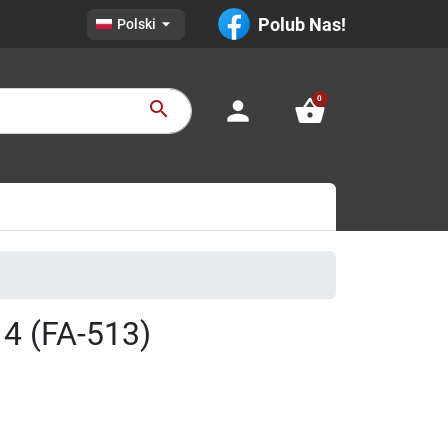

Polub Nas!
Polski
0
person
shopping_basket
search
4 (FA-513)