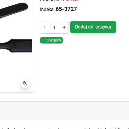
65-3727
Indeks:
Dodaj do koszyka
-
+
Dostępny

zoom_in