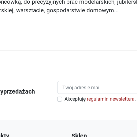
ońcówką, do precyzyjnych prac modelarskich, jubilers
rskiej, warsztacie, gospodarstwie domowym...
wyprzedażach
Akceptuję
regulamin newslettera
.
kty
Sklep