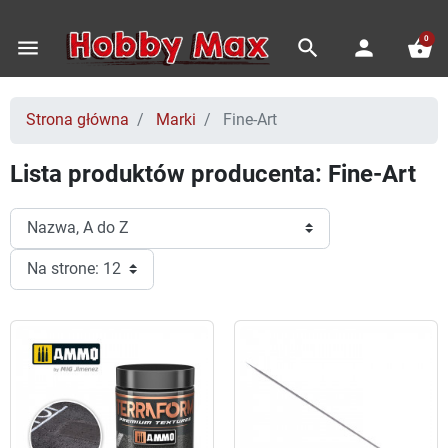
0
menu
search
person
shopping_basket
Strona główna
Marki
Fine-Art
Lista produktów producenta: Fine-Art