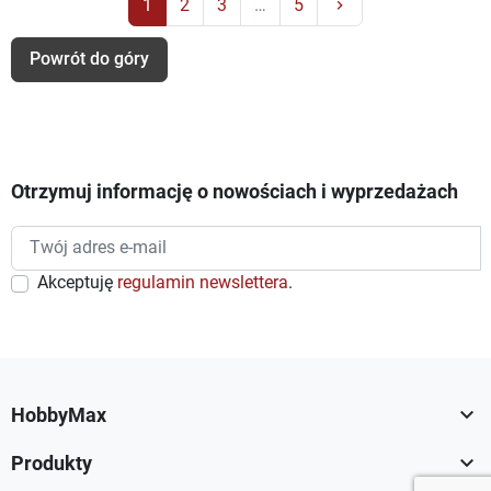
Następny
1
2
3
…
5
keyboard_arrow_right
Powrót do góry
Otrzymuj informację o nowościach i wyprzedażach
Akceptuję
regulamin newslettera
.

HobbyMax

Produkty