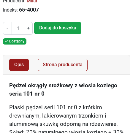
Producent:
Milan
65-4007
Indeks:
Dodaj do koszyka
-
+
Dostępny

Opis
Strona producenta
Pędzel okrągły stożkowy z włosia koziego
seria 101 nr 0
Płaski pędzel serii 101 nr 0 z krótkim
drewnianym, lakierowanym trzonkiem i
aluminiową skuwką odporną na rdzewienie.
Skład: 70% naturalnego włosia koziego + 30%