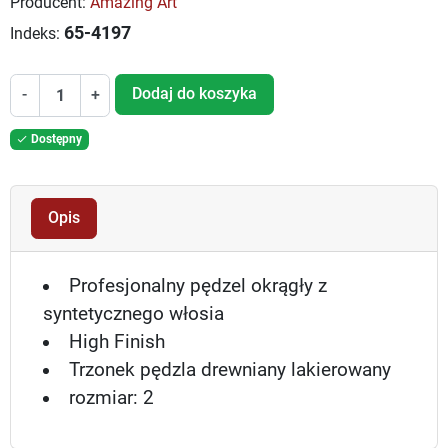
Producent:
Amazing Art
65-4197
Indeks:
Dodaj do koszyka
-
+
Dostępny

Opis
Profesjonalny pędzel okrągły z
syntetycznego włosia
High Finish
Trzonek pędzla drewniany lakierowany
rozmiar: 2