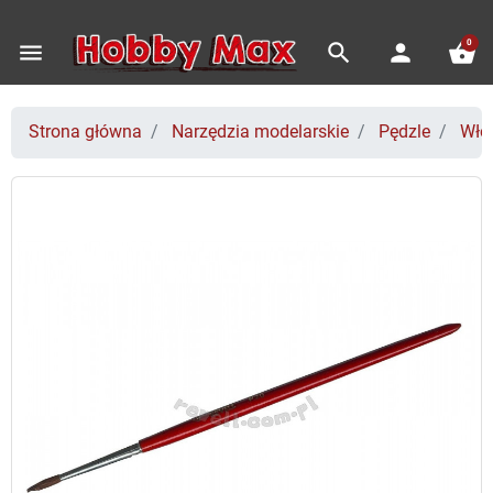
0
menu
search
person
shopping_basket
Strona główna
Narzędzia modelarskie
Pędzle
Włos