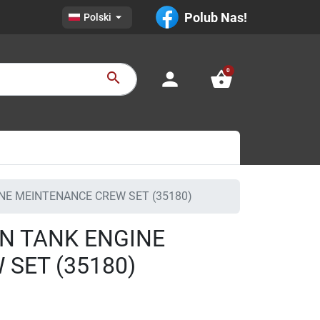

Polub Nas!
Polski
0
person
shopping_basket
search
NE MEINTENANCE CREW SET (35180)
N TANK ENGINE
SET (35180)