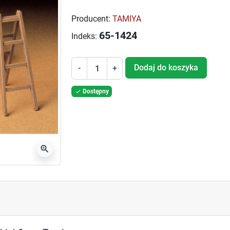
Producent:
TAMIYA
65-1424
Indeks:
Dodaj do koszyka
-
+
Dostępny

zoom_in